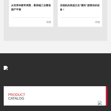
从世界杯新军突围，看高端工业赛道
压缩机的高温正在“慢性”损害你的设
国产平替
备！
详情
详情
PRODUCT
CATALOG