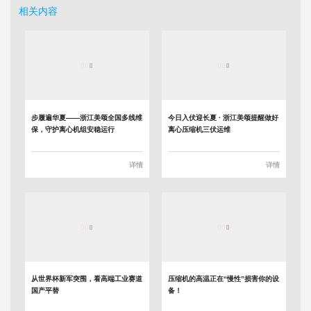
相关内容
步履遍华夏——浙江美颂全国多线维
今日入伏迎长夏 · 浙江美颂提醒做好
保，守护离心机组安稳运行
离心压缩机三伏运维
详情
详情
从世界杯新军突围，看高端工业赛道
压缩机的高温正在“慢性”损害你的设
国产平替
备！