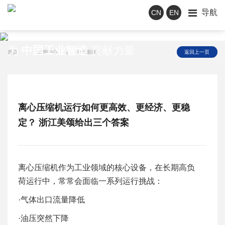
导航
CN
EN
新闻中心
为
中国工业智造
贡献力量
首页
|
新闻中心
|
公司新闻
返回上一页
离心压缩机运行如何更高效、更经济、更稳
定？ 浙江美颂给出三个答案
离心压缩机作为工业领域的核心设备，在长期高负
荷运行中，常常会面临一系列运行挑战：
·气体出口流量降低
·油压突然下降