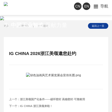
导航
CN
EN
新闻中心
为
中国工业智造
贡献力量
首页
|
新闻中心
|
公司新闻
返回上一页
IG CHINA 2026浙江美颂邀您赴约
上一个：
浙江美颂国产化备件——碳环密封 高稳密封·可靠耐用
下一个：
IG CHINA 浙江美颂来啦！