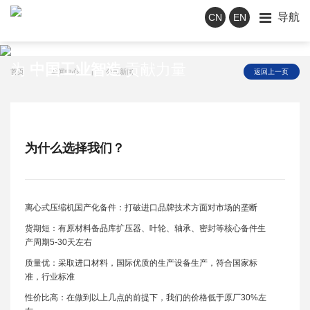
导航
CN
EN
新闻中心
为
中国工业智造
贡献力量
首页
|
新闻中心
|
公司新闻
返回上一页
为什么选择我们？
离心式压缩机国产化备件：打破进口品牌技术方面对市场的垄断
货期短：有原材料备品库扩压器、叶轮、轴承、密封等核心备件生
产周期5-30天左右
质量优：采取进口材料，国际优质的生产设备生产，符合国家标
准，行业标准
性价比高：在做到以上几点的前提下，我们的价格低于原厂30%左