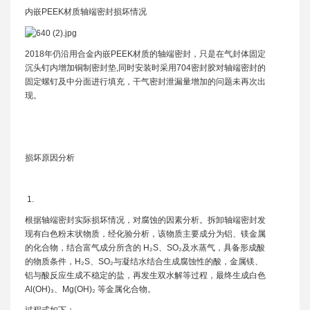
内嵌PEEK材质轴端密封损坏情况
2018年仍沿用合金内嵌PEEK材质的轴端密封，只是在气封体固定
沉头钉内增加铜制密封垫,同时安装时采用704密封胶对轴端密封的
固定螺钉及中分面进行填充，干气密封泄漏量增加的问题未再次出
现。
损坏原因分析
1.
根据轴端密封实际损坏情况，对腐蚀的因素分析。拆卸轴端密封发
现有白色粉末状物质，经化验分析，该物质主要成分为铝、镁金属
的化合物，结合富气成分所含的 H₂S、SO₂及水蒸气，具备形成酸
的物质条件，H₂S、SO₂与凝结水结合生成腐蚀性的酸，金属镁、
铝与酸反应生成不稳定的盐，再发生双水解等过程，最终生成白色
Al(OH)₃、Mg(OH)₂ 等金属化合物。