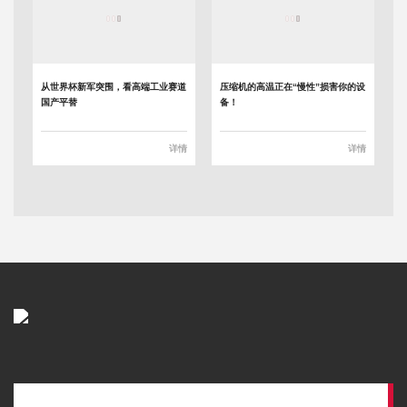
从世界杯新军突围，看高端工业赛道
压缩机的高温正在“慢性”损害你的设
国产平替
备！
详情
详情