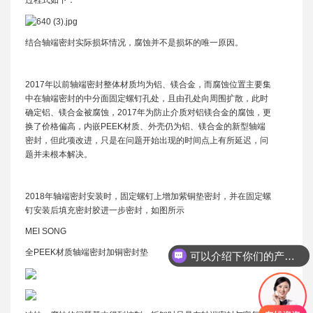
过程式如下：
结合轴端密封实际损坏情况，腐蚀并不是损坏的唯一原因。
2017年以前轴端密封整体材质均为铝、镁合金，而腐蚀位置主要集
中在轴端密封的中分面固定螺钉孔处，且由孔处向周围扩散，此时
确定铝、镁合金被腐蚀，2017年为防止介质对铝镁合金的腐蚀，更
换了价格偏高，内嵌PEEK材质、外壳仍为铝、镁合金的新型轴端
密封，但此项改进，只是在问题开始出现的时间点上有所延迟，问
题并未根本解决。
2018年轴端密封安装时，固定螺钉上增加紫铜垫密封，并在固定螺
钉安装后填充密封胶进一步密封，如图所示
MEI SONG
全PEEK材质轴端密封加铜密封垫
可以介绍下你们的产品么