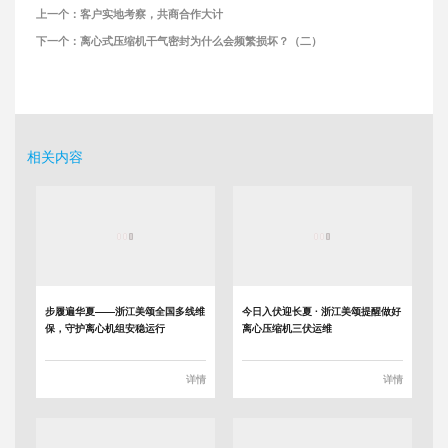
上一个：
客户实地考察，共商合作大计
下一个：
离心式压缩机干气密封为什么会频繁损坏？（二）
相关内容
步履遍华夏——浙江美颂全国多线维
今日入伏迎长夏 · 浙江美颂提醒做好
保，守护离心机组安稳运行
离心压缩机三伏运维
详情
详情