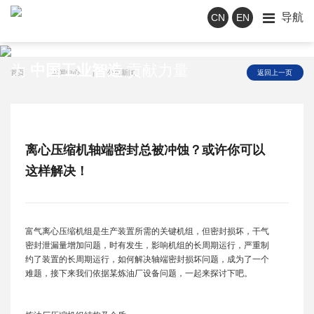
导航
CN
EN
新闻中心
为
中国工业智造
贡献力量
首页
|
新闻中心
|
公司新闻
返回上一页
离心压缩机轴端密封总被冲蚀？或许你可以
这样解决！
富气离心压缩机组是生产装置所需的关键机组，但密封损坏，干气
密封泄漏量增加问题，时有发生，影响机组的长周期运行，严重制
约了装置的长周期运行，如何解决轴端密封损坏问题，成为了一个
难题，接下来我们依据某炼油厂设备问题，一起来探讨下吧。