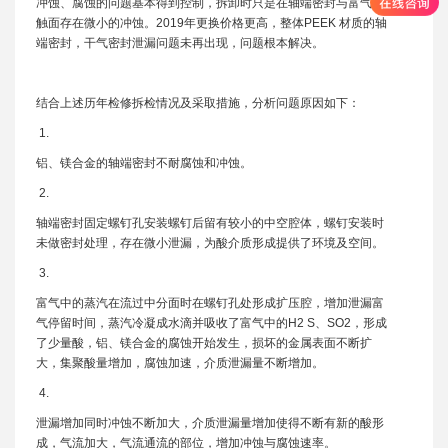
冲蚀、腐蚀的问题基本得到控制，拆卸时只是在轴端密封与富气接
触面存在微小的冲蚀。2019年更换价格更高，整体PEEK 材质的轴
端密封，干气密封泄漏问题未再出现，问题根本解决。
结合上述历年检修拆检情况及采取措施，分析问题原因如下：
1.
铝、镁合金的轴端密封不耐腐蚀和冲蚀。
2.
轴端密封固定螺钉孔安装螺钉后留有较小的中空腔体，螺钉安装时
未做密封处理，存在微小泄漏，为酸介质形成提供了环境及空间。
3.
富气中的蒸汽在流过中分面时在螺钉孔处形成扩压腔，增加泄漏富
气停留时间，蒸汽冷凝成水滴并吸收了富气中的H2 S、SO2，形成
了少量酸，铝、镁合金的腐蚀开始发生，损坏的金属表面不断扩
大，集聚酸量增加，腐蚀加速，介质泄漏量不断增加。
4.
泄漏增加同时冲蚀不断加大，介质泄漏量增加使得不断有新的酸形
成，气流加大，气流通流的部位，增加冲蚀与腐蚀速率。