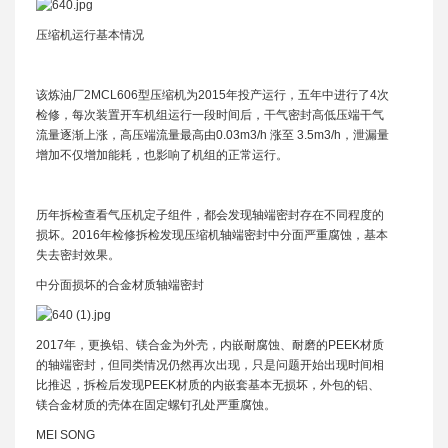
压缩机运行基本情况
该炼油厂2MCL606型压缩机为2015年投产运行，五年中进行了4次
检修，每次装置开车机组运行一段时间后，干气密封高低压端干气
流量逐渐上涨，高压端流量最高由0.03m3/h 涨至 3.5m3/h，泄漏量
增加不仅增加能耗，也影响了机组的正常运行。
历年拆检查看气压机定子组件，都会发现轴端密封存在不同程度的
损坏。2016年检修拆检发现压缩机轴端密封中分面严重腐蚀，基本
失去密封效果。
中分面损坏的合金材质轴端密封
2017年，更换铝、镁合金为外壳，内嵌耐腐蚀、耐磨的PEEK材质
的轴端密封，但同类情况仍然再次出现，只是问题开始出现时间相
比推迟，拆检后发现PEEK材质的内嵌套基本无损坏，外包的铝、
镁合金材质的壳体在固定螺钉孔处严重腐蚀。
MEI SONG