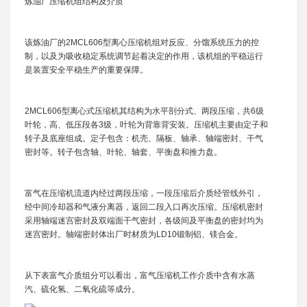
炼油厂压缩机组结构及介质
该炼油厂的2MCL606型离心压缩机组对反应、分馏系统压力的控
制，以及为吸收稳定系统调节起着决定的作用，该机组的平稳运行
是装置安全平稳生产的重要保障。
2MCL606型离心式压缩机其结构为水平剖分式、两段压缩，共6级
叶轮，高、低压段各3级，叶轮为背靠背安装。压缩机主要由定子和
转子及底座组成。定子包含：机壳、隔板、轴承、轴端密封、干气
密封等。转子包含轴、叶轮、轴套、平衡盘和推力盘。
富气在压缩机流道内经过两段压缩，一段压缩后介质经管线外引，
经中间冷却器和气液分离器，返回二段入口再次压缩。压缩机密封
采用轴端迷宫密封及双端面干气密封，各级间及平衡盘的密封均为
迷宫密封。轴端密封体出厂时材质为LD10锻制铝、镁合金。
从下表富气介质组分可以看出，富气压缩机工作介质中含有水蒸
汽、硫化氢、二氧化硫等成分。