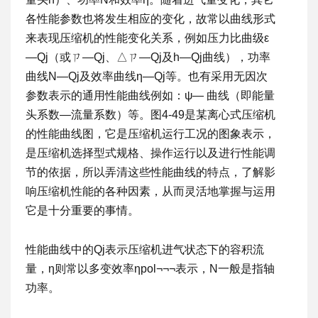
各性能参数也将发生相应的变化，故常以曲线形式
来表现压缩机的性能变化关系，例如压力比曲级ε
—Qj（或ㄗ—Qj、△ㄗ—Qj及h—Qj曲线），功率
曲线N—Qj及效率曲线η—Qj等。也有采用无因次
参数表示的通用性能曲线例如：ψ— 曲线（即能量
头系数—流量系数）等。图4-49是某离心式压缩机
的性能曲线图，它是压缩机运行工况的图象表示，
是压缩机选择型式规格、操作运行以及进行性能调
节的依据，所以弄清这些性能曲线的特点，了解影
响压缩机性能的各种因素，从而灵活地掌握与运用
它是十分重要的事情。
性能曲线中的Qj表示压缩机进气状态下的容积流
量，η则常以多变效率ηpol¬¬¬表示，N一般是指轴
功率。