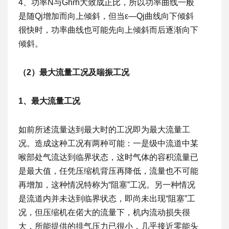
4、功率N与Ghrh大致成正比，所以功率曲线一般
是随Qj增加而向上倾斜，但当ε—Qj曲线向下倾斜
很快时，功率曲线也可能先向上倾斜而后逐渐向下
倾斜。
（2）最大流量工况及喘振工况
1、最大流量工况
如前所述流量达到最大时的工况即为最大流量工
况。造成这种工况有两种可能：一是级中流道中某
喉部处气流达到临界状态，这时气体的容积流量已
是最大值，任凭压缩机背压再降低，流量也不可能
再增加，这种情况特称为“阻塞”工况。另一种情况
是流道内并未达到临界状态，即尚未出现“阻塞”工
况，但压缩机在偌大的流量下，机内流动损失很
大，所能提供的排气压力已很小，几乎接近零能头