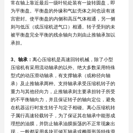
常在轴上靠近最后一级叶轮处装有一旋转圆盘，即
为平衡盘。平衡盘的外缘和气缸壳体之间也设有迷
宫密封。使平衡盘的内侧和高压气体相通，另一侧
则与低压（或压缩机进气口）相通。转子受到的未
被平衡盘完全平衡的残余轴向力则由止推轴承加以
承担。
3、轴承：
离心压缩机是高速回转机械，除了小型
压缩机有采用流动轴承的以外。绝大多数采用特殊
型式的动压滑动轴承，有支撑轴承（或称径向轴
承）及止推轴承两种。支持轴承承受压缩机转子的
重力与其他径向力，止推轴承则主要承担转子所受
的不平衡轴向力，并且保证转子的轴向定位，避免
在机器运行时发生转子与定子相碰。离心压缩机转
子属行高速轻载转子，为了保证其在轴承中能形成
理想的油膜，并防止轴承油膜振荡的不正常现象出
现，一般都采用多块可倾瓦轴承或椭圆形等特殊滑