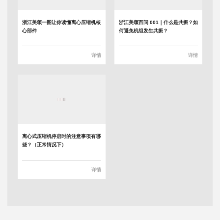
浙江美颂一图让你读懂离心压缩机核
浙江美颂百问 001｜什么是共振？如
心部件
何避免机组发生共振？
详情
详情
离心式压缩机停启时的注意事项有哪
些？（正常情况下）
详情