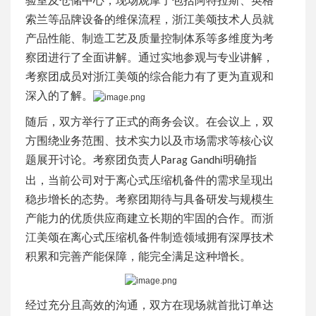
验室及
仓储中心，现场观摩了包括阿特拉斯、英格
索兰等
品牌
设备的
维保
流程，
浙江
美颂技术人员就
产品性能、制造工艺及质量控制体系
等多维度为考
察团进行了全面讲解。通过实地参观与专业讲解，
考察团成员
对
浙江
美颂的综合能力有了更为直观和
深入的了解。
随后，双方举行了正式的商务会议。在会议上，双
方围绕业务范围、技术实力以及市场需求等核心议
题展开讨论。考察团负责人
明确指
Parag Gandhi
出，当前公司对于离心式压缩机备件的需求呈现出
稳步增长的态势。考察团期待与具备研发与规模生
产能力的优质供应商建立长期的牢固的合作。而浙
江美颂在离心式压缩机备件制造领域拥有深厚技术
积累和完善产能保障，能完全满足这种增长。
经过充分
且高效的
沟通，双方在现场就首批订单达