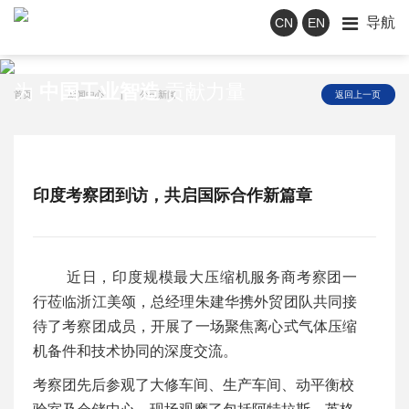
导航
CN
EN
新闻中心
为
中国工业智造
贡献力量
首页
|
新闻中心
|
公司新闻
返回上一页
印度考察团到访，共启国际合作新篇章
近日，印度规模最大压缩机服务商考察团一
行莅临浙江美颂，总经理朱建华携外贸团队共同接
待了考察团成员，开展了一场聚焦离心式气体压缩
机备件和技术协同的深度交流。
考察团先后参观了大修车间
、
生产车间
、动平衡校