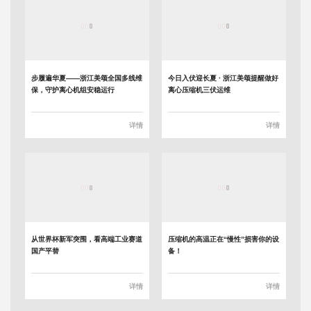
步履遍华夏——浙江美颂全国多线维
今日入伏迎长夏 · 浙江美颂提醒做好
保，守护离心机组安稳运行
离心压缩机三伏运维
详情
详情
从世界杯新军突围，看高端工业赛道
压缩机的高温正在“慢性”损害你的设
国产平替
备！
详情
详情