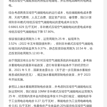
考虑压缩空气储能系统利用低谷电储电，并在用电高峰时向电网送
电。
综合考虑两类压缩空气储能电站的运行成本，包括储能购电成本费
用、天然气费用、人员工自费、固定资产折旧、修理费，我们计算
得到非补燃式/传统压缩空气储能电站的度电成本分别为
0.686/1.629 元/千瓦时，非补燃式压缩空气储能电站的度电成本较
传统压缩空气储能电站下降 57.90%。
假设项目建设周期为 1 年，运营周期为 25 年，贴现率为
3.52%（2022 年五年期国债利率），得到非补燃式压缩空气储能电
站项目的内部收益率为 9.37%，静态投资回收周期为 10.54 年，动
态投资回收周期为 12.83 年。
由于我国没有出台专门针对压缩空气储能系统的补贴政策，参考抽
水蓄能电站的最新补贴政策，进行有容量补贴条件下的经济性计
算。2021 年 5 月，国家发改委出台《关于进一步完善抽水蓄能价
格形成机制的意见》，规定抽水蓄能两部制电价政策，并于 2023
年开始实施。
参照以上抽水蓄能两部制电价政策，并考虑到压缩空气储能电站实
际运营时间，我们假设 10MW 非补燃式压缩空气储能电站运营期为
25 年，经营期内资本金内部收益率按 6.5%进行核定，储能电价等
于工业用电谷电电价 0.27 元/千瓦时， 释能电价为工业用电峰电电
价 0.81 元/千瓦时，电量电价产生收益的 20%留存给压缩空气储能