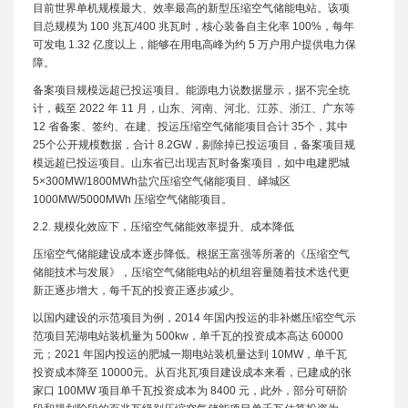
目前世界单机规模最大、效率最高的新型压缩空气储能电站。该项
目总规模为 100 兆瓦/400 兆瓦时，核心装备自主化率 100%，每年
可发电 1.32 亿度以上，能够在用电高峰为约 5 万户用户提供电力保
障。
备案项目规模远超已投运项目。能源电力说数据显示，据不完全统
计，截至 2022 年 11 月，山东、河南、河北、江苏、浙江、广东等
12 省备案、签约、在建、投运压缩空气储能项目合计 35个，其中
25个公开规模数据，合计 8.2GW，剔除掉已投运项目，备案项目规
模远超已投运项目。山东省已出现吉瓦时备案项目，如中电建肥城
5×300MW/1800MWh盐穴压缩空气储能项目、峄城区
1000MW/5000MWh 压缩空气储能项目。
2.2. 规模化效应下，压缩空气储能效率提升、成本降低
压缩空气储能建设成本逐步降低。根据王富强等所著的《压缩空气
储能技术与发展》，压缩空气储能电站的机组容量随着技术迭代更
新正逐步增大，每千瓦的投资正逐步减少。
以国内建设的示范项目为例，2014 年国内投运的非补燃压缩空气示
范项目芜湖电站装机量为 500kw，单千瓦的投资成本高达 60000
元；2021 年国内投运的肥城一期电站装机量达到 10MW，单千瓦
投资成本降至 10000元。从百兆瓦项目建设成本来看，已建成的张
家口 100MW 项目单千瓦投资成本为 8400 元，此外，部分可研阶