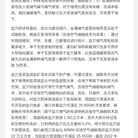
造洞室减弱了特殊地质地理条件的依赖，规模较大；3）金属材料容
器包括人造储气罐与储气管道，对于地理位置没有依赖，但成本较
高。相比储罐储气，直径较小压力管道储气更加灵活，可布置于地
下。
盐穴经济性最好，其次为废旧洞穴，金属储气装置价格昂贵且处于
试验阶段。根据王富强等所著《压缩空气储能技术与发展》，通过
对我国规划、可研、在建、已建项目进行统计，盐穴储气库机组容
量多较大，单千瓦投资相对较低，废旧矿洞和新建洞穴也多可用作
大型电站建设，单千瓦投资稍高于盐穴建库；以低温储罐和高压气
罐为主的金属材料储气装置一般用于小型电站，且单千瓦投资成本
较 为昂贵。
盐穴是采盐或盐矿流失后留下的产物，可通过灌水、抽取等方法将
地下较厚的盐层或盐丘中的盐提取出来，在地下将留下体积巨大的
空洞。盐穴经改造后可用于天然气储气、压缩空气储能电站储气
等，其中由于压缩空气储能电站的高温、高压、日循环、压力变化
大的特点，对盐穴腔体筛选提出了较高标准。我国盐穴资源丰富，
可开采的盐穴较多，预计存量盐穴可满足 35.45GW 开发要求。根
据梅生伟等所著的《基于盐穴储气的先进绝热压缩空气储能技术及
应用前景》，我国现有盐穴资源 1.3亿立方米，其中大部分经过造
腔后密封性良好，已利用的盐穴仅占总量的 0.2%，绝大部分盐穴处
于闲置状态。我们参照江苏金坛 60MW 压缩空气储能项目盐穴容积
22 万立方米，当前盐穴资源预计可满足 35.45GW（截至 2022 年