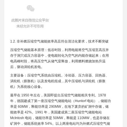
1.2. 非补燃压缩空气储能效率高且符合清洁化要求，技术不断突破
压缩空气储能基本原理：低谷时段，利用电能将空气压缩至高压并
存于洞穴或压力容器中，使电能转化为空气的内能存储起来；在用
电高峰时段，将高压空气从储气室释放，利用燃料燃烧加热升温
后，驱动涡轮机发电。
主要设备：压缩空气系统由压缩机、冷却器、压力容器、回热器、
涡轮机（膨胀机）以及发电机组成，其中压缩机与涡轮机（膨胀
机）为系统核心设备。
最早在 1950 年左右，美国即提出压缩空气储能相关专利。1978
年，德国建成了第一座压缩空气储能电站（Huntorf 电站），储能功
率是 60MW，释能功率是 290MW，在地下废弃的矿洞中存储，储
能效率是 42%。1991 年，美国建成第二座压缩空气储能电站
McIntosh 电站，储能功率是 50MW，释能是 110MW，也是存储在
矿洞中，储能系统效率 54%。以上两座电站均为补燃式压缩空气储