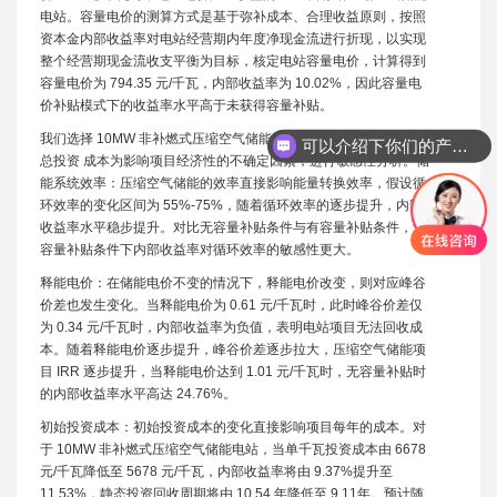
电站。容量电价的测算方式是基于弥补成本、合理收益原则，按照
资本金内部收益率对电站经营期内年度净现金流进行折现，以实现
整个经营期现金流收支平衡为目标，核定电站容量电价，计算得到
容量电价为 794.35 元/千瓦，内部收益率为 10.02%，因此容量电
价补贴模式下的收益率水平高于未获得容量补贴。
可以介绍下你们的产品么
我们选择 10MW 非补燃式压缩空气储能循环效率、释能电价、初期
你们是怎么收费的呢
总投资 成本为影响项目经济性的不确定因素，进行敏感性分析。储
能系统效率：压缩空气储能的效率直接影响能量转换效率，假设循
环效率的变化区间为 55%-75%，随着循环效率的逐步提升，内部
收益率水平稳步提升。对比无容量补贴条件与有容量补贴条件，无
容量补贴条件下内部收益率对循环效率的敏感性更大。
释能电价：在储能电价不变的情况下，释能电价改变，则对应峰谷
价差也发生变化。当释能电价为 0.61 元/千瓦时，此时峰谷价差仅
为 0.34 元/千瓦时，内部收益率为负值，表明电站项目无法回收成
本。随着释能电价逐步提升，峰谷价差逐步拉大，压缩空气储能项
目 IRR 逐步提升，当释能电价达到 1.01 元/千瓦时，无容量补贴时
的内部收益率水平高达 24.76%。
初始投资成本：初始投资成本的变化直接影响项目每年的成本。对
于 10MW 非补燃式压缩空气储能电站，当单千瓦投资成本由 6678
元/千瓦降低至 5678 元/千瓦，内部收益率将由 9.37%提升至
11.53%，静态投资回收周期将由 10.54 年降低至 9.11年。预计随